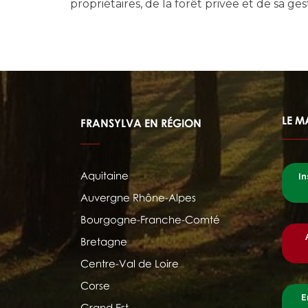
propriétaires, de la forêt privée et de sa ge
LE M
FRANSYLVA EN RÉGION
Aquitaine
In
Auvergne Rhône-Alpes
Bourgogne-Franche-Comté
Bretagne
Centre-Val de Loire
Corse
E
Grand Est