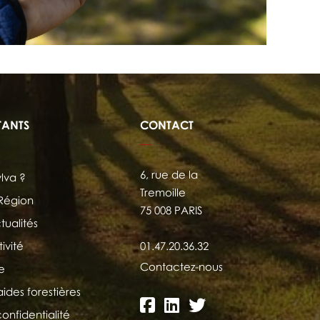
TANTS
CONTACT
6, rue de la
ylva ?
Tremoille
 Région
75 008 PARIS
tualités
ivité
01.47.20.36.32
Contactez-nous
e
aides forestières
confidentialité