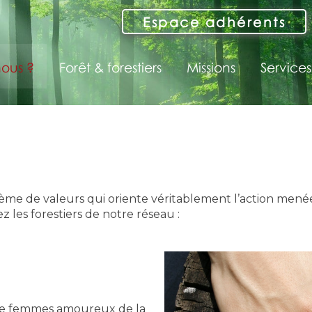
Espace adhérents
ous ?
Forêt & forestiers
Missions
Services
tème de valeurs qui oriente véritablement l’action menée
z les forestiers de notre réseau :
de femmes amoureux de la