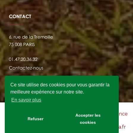
CONTACT
6, rue de la Tremoille
75 008 PARIS
01.47.20.36.32
Contactez-nous
Ce site utilise des cookies pour vous garantir la
meilleure expérience sur notre site.
En savoir plus
2021 © FRANSYLVA - Site Internet crée par
l'agence
Accepter les
Refuser
KWAN
cookies
Mentions légales du site Internet www.fransylva.fr