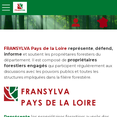
toggle navigation
FRANSYLVA Pays de la Loire
représente
,
défend,
informe
et soutient les propriétaires forestiers du
propriétaires
département. Il est composé de
forestiers engagés
qui participent régulièrement aux
discussions avec les pouvoirs publics et toutes les
structures impliquées dans la filière forestière.
FRANSYLVA
PAYS DE LA LOIRE
Représente
les propriétaires forestiers auprès des