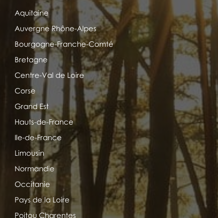
Aquitaine
Auvergne Rhône-Alpes
Bourgogne-Franche-Comté
Bretagne
Centre-Val de Loire
Corse
Grand Est
Hauts-de-France
Ile-de-France
Limousin
Normandie
Occitanie
Pays de la Loire
Poitou Charentes