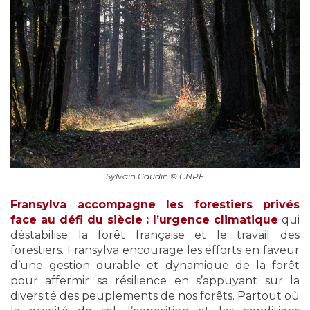
Sylvain Gaudin © CNPF
Fransylva accompagne les forestiers privés
face au défi du siècle : l’urgence climatique
qui
déstabilise la forêt française et le travail des
forestiers. Fransylva encourage les efforts en faveur
d’une gestion durable et dynamique de la forêt
pour affermir sa résilience en s’appuyant sur la
diversité des peuplements de nos forêts. Partout où