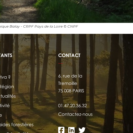
ique Balay - CRPF Pays de la Loire © CNPF
TANTS
CONTACT
6, rue de la
ylva ?
Tremoille
 Région
75 008 PARIS
tualités
ivité
01.47.20.36.32
Contactez-nous
e
aides forestières