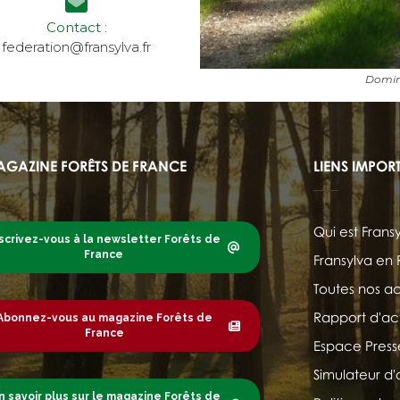
Contact
:
federation@fransylva.fr
Domin
AGAZINE FORÊTS DE FRANCE
LIENS IMPOR
Qui est Frans
scrivez-vous à la newsletter Forêts de
France
Fransylva en
Toutes nos ac
Rapport d'act
Abonnez-vous au magazine Forêts de
France
Espace Press
Simulateur d'
n savoir plus sur le magazine Forêts de