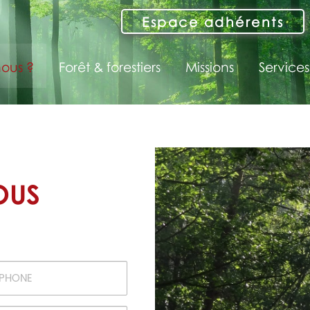
Espace adhérents
ous ?
Forêt & forestiers
Missions
Services
OUS