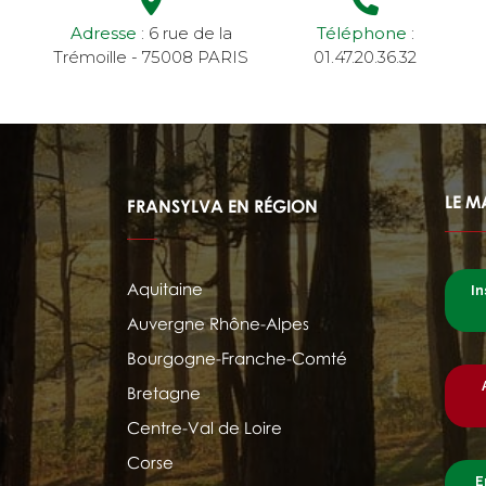
Adresse
: 6 rue de la
Téléphone
:
Trémoille - 75008 PARIS
01.47.20.36.32
LE M
FRANSYLVA EN RÉGION
Aquitaine
In
Auvergne Rhône-Alpes
Bourgogne-Franche-Comté
Bretagne
Centre-Val de Loire
Corse
E