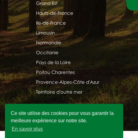
Grand Est
Hauts-de-France
Ile-de-France
Limousin
Normandie
Occitanie
Pays de la Loire
Poitou Charentes
Provence-Alpes-Côte d'Azur
Territoire d'outre mer
Ce site utilise des cookies pour vous garantir la
meilleure expérience sur notre site.
En savoir plus