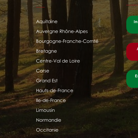
Aquitaine
In
Auvergne Rhône-Alpes
Bourgogne-Franche-Comté
Bretagne
Centre-Val de Loire
Corse
E
Grand Est
Hauts-de-France
Ile-de-France
Limousin
Normandie
Occitanie