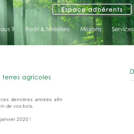
Espace adhérents
ous ?
Forêt & forestiers
Missions
Services
D
terres agricoles
 ces dernières années afin
in de vos bois.
janvier 2020 !