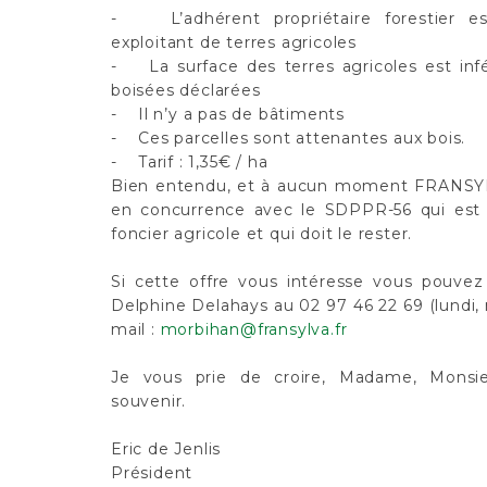
- L’adhérent propriétaire forestier est
exploitant de terres agricoles
- La surface des terres agricoles est inf
boisées déclarées
- Il n’y a pas de bâtiments
- Ces parcelles sont attenantes aux bois.
- Tarif : 1,35€ / ha
Bien entendu, et à aucun moment FRANSYL
en concurrence avec le SDPPR-56 qui est 
foncier agricole et qui doit le rester.
Si cette offre vous intéresse vous pouve
Delphine Delahays au 02 97 46 22 69 (lundi,
mail :
morbihan@fransylva.fr
Je vous prie de croire, Madame, Monsi
souvenir.
Eric de Jenlis
Président