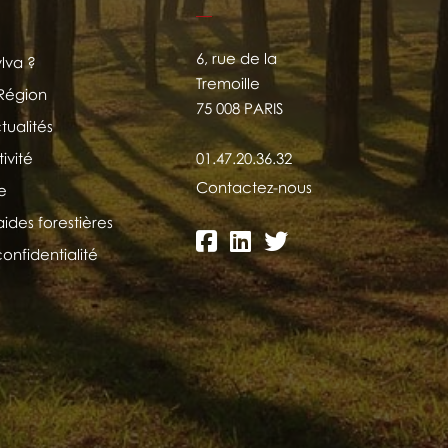
6, rue de la
ylva ?
Tremoille
 Région
75 008 PARIS
tualités
ivité
01.47.20.36.32
Contactez-nous
e
aides forestières
confidentialité