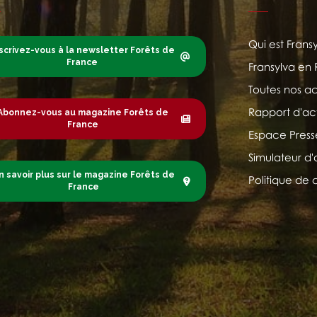
Qui est Frans
scrivez-vous à la newsletter Forêts de
France
Fransylva en
Toutes nos ac
Rapport d'act
Abonnez-vous au magazine Forêts de
France
Espace Press
Simulateur d'
n savoir plus sur le magazine Forêts de
Politique de 
France