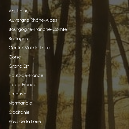
Aquitaine
Auvergne Rhône-Alpes
Bourgogne-Franche-Comté
Bretagne
Centre-Val de Loire
Corse
Grand Est
Hauts-de-France
Ile-de-France
Limousin
Normandie
Occitanie
Pays de la Loire