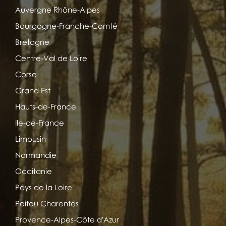
Auvergne Rhône-Alpes
Bourgogne-Franche-Comté
Bretagne
Centre-Val de Loire
Corse
Grand Est
Hauts-de-France
Ile-de-France
Limousin
Normandie
Occitanie
Pays de la Loire
Poitou Charentes
Provence-Alpes-Côte d'Azur