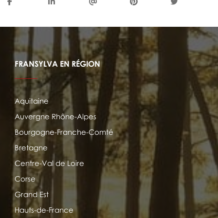
FRANSYLVA EN RÉGION
Aquitaine
Auvergne Rhône-Alpes
Bourgogne-Franche-Comté
Bretagne
Centre-Val de Loire
Corse
Grand Est
Hauts-de-France