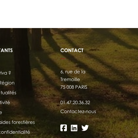
TANTS
CONTACT
6, rue de la
ylva ?
Tremoille
 Région
75 008 PARIS
tualités
ivité
01.47.20.36.32
Contactez-nous
e
aides forestières
confidentialité