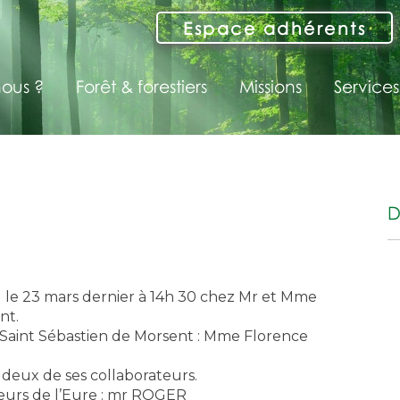
Espace adhérents
ous ?
Forêt & forestiers
Missions
Services
D
I le 23 mars dernier à 14h 30 chez Mr et Mme
nt.
e Saint Sébastien de Morsent : Mme Florence
deux de ses collaborateurs.
seurs de l’Eure : mr ROGER