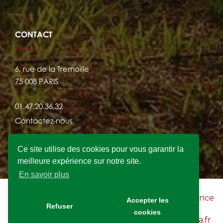
CONTACT
6, rue de la Tremoille
75 008 PARIS
01.47.20.36.32
Contactez-nous
Ce site utilise des cookies pour vous garantir la
meilleure expérience sur notre site.
En savoir plus
2021 © FRANSYLVA - Site Internet crée par
l'agence
Accepter les
Refuser
KWAN
cookies
Mentions légales du site Internet www.fransylva.fr