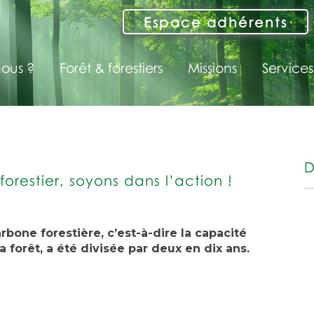
Espace adhérents
ous ?
Forêt & forestiers
Missions
Services
D
orestier, soyons dans l’action !
bone forestière, c’est-à-dire la capacité
 forêt, a été divisée par deux en dix ans.