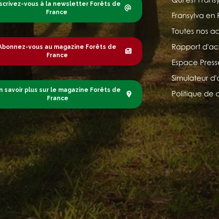
scrivez-vous à la newsletter Forêts de
France
Fransylva en
Toutes nos ac
Rapport d'act
Abonnez-vous au magazine Forêts de
France
Espace Press
Simulateur d'
n savoir plus sur le magazine Forêts de
Politique de 
France