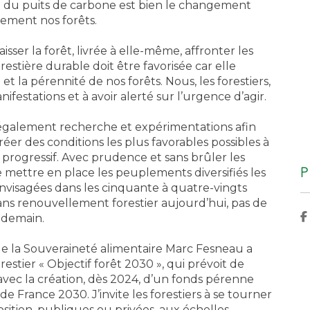
ion du puits de carbone est bien le changement
ement nos forêts.
aisser la forêt, livrée à elle-même, affronter les
forestière durable doit être favorisée car elle
et la pérennité de nos forêts. Nous, les forestiers,
festations et à avoir alerté sur l’urgence d’agir.
également recherche et expérimentations afin
réer des conditions les plus favorables possibles à
rogressif. Avec prudence et sans brûler les
P
t de mettre en place les peuplements diversifiés les
envisagées dans les cinquante à quatre-vingts
r sans renouvellement forestier aujourd’hui, pas de
 demain.
et de la Souveraineté alimentaire Marc Fesneau a
stier « Objectif forêt 2030 », qui prévoit de
e, avec la création, dès 2024, d’un fonds pérenne
 France 2030. J’invite les forestiers à se tourner
osition, publiques ou privées, aux échelles