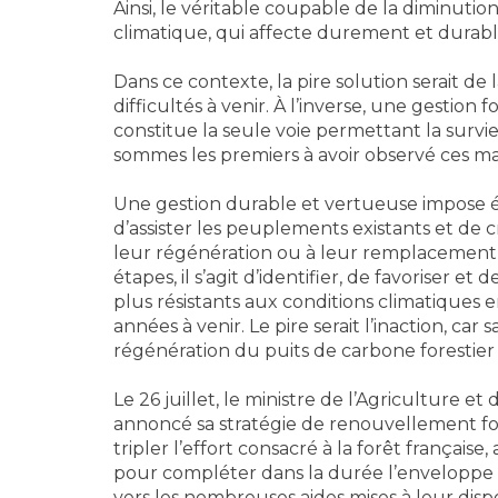
Ainsi, le véritable coupable de la diminut
climatique, qui affecte durement et durabl
Dans ce contexte, la pire solution serait de l
difficultés à venir. À l’inverse, une gestion 
constitue la seule voie permettant la survie 
sommes les premiers à avoir observé ces mani
Une gestion durable et vertueuse impose 
d’assister les peuplements existants et de c
leur régénération ou à leur remplacement p
étapes, il s’agit d’identifier, de favoriser e
plus résistants aux conditions climatiques 
années à venir. Le pire serait l’inaction, ca
régénération du puits de carbone forestier
Le 26 juillet, le ministre de l’Agriculture 
annoncé sa stratégie de renouvellement fore
tripler l’effort consacré à la forêt français
pour compléter dans la durée l’enveloppe de
vers les nombreuses aides mises à leur disp