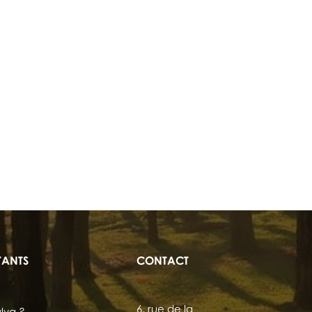
TANTS
CONTACT
6, rue de la
ylva ?