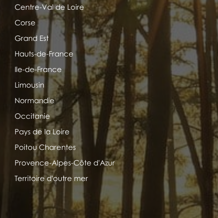
Centre-Val de Loire
Corse
Grand Est
Hauts-de-France
Ile-de-France
Limousin
Normandie
Occitanie
Pays de la Loire
Poitou Charentes
Provence-Alpes-Côte d'Azur
Territoire d'outre mer