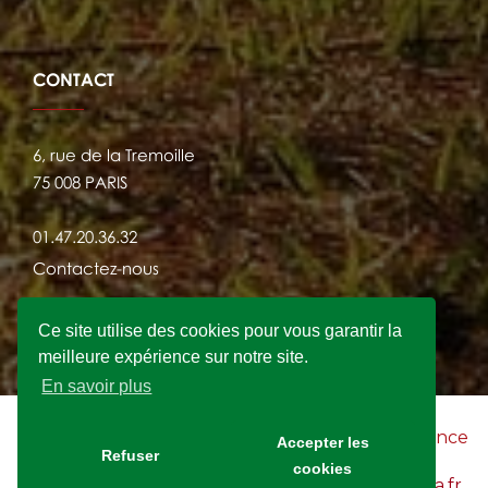
CONTACT
6, rue de la Tremoille
75 008 PARIS
01.47.20.36.32
Contactez-nous
Ce site utilise des cookies pour vous garantir la
meilleure expérience sur notre site.
En savoir plus
2021 © FRANSYLVA - Site Internet crée par
l'agence
Accepter les
Refuser
KWAN
cookies
Mentions légales du site Internet www.fransylva.fr