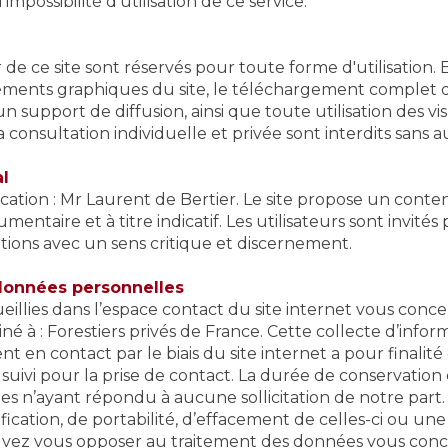
l'impossibilité d'utilisation de ce service.
 de ce site sont réservés pour toute forme d'utilisation. E
éments graphiques du site, le téléchargement complet d
 support de diffusion, ainsi que toute utilisation des visu
 consultation individuelle et privée sont interdits sans a
al
ication : Mr Laurent de Bertier. Le site propose un conte
entaire et à titre indicatif. Les utilisateurs sont invités 
ations avec un sens critique et discernement.
données personnelles
eillies dans l’espace contact du site internet vous conce
né à : Forestiers privés de France. Cette collecte d’info
t en contact par le biais du site internet a pour finalité
e suivi pour la prise de contact. La durée de conservatio
es n’ayant répondu à aucune sollicitation de notre part.
ification, de portabilité, d’effacement de celles-ci ou une
uvez vous opposer au traitement des données vous conc