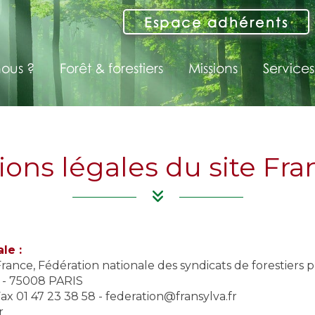
Espace adhérents
ous ?
Forêt & forestiers
Missions
Services
ons légales du site Fra
le :
France, Fédération nationale des syndicats de forestiers p
e - 75008 PARIS
Fax 01 47 23 38 58 -
federation@fransylva.fr
r