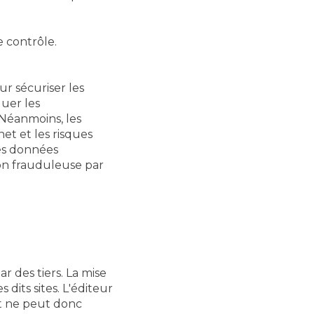
e contrôle.
r sécuriser les
quer les
Néanmoins, les
et et les risques
les données
çon frauduleuse par
r des tiers. La mise
 dits sites. L'éditeur
et ne peut donc