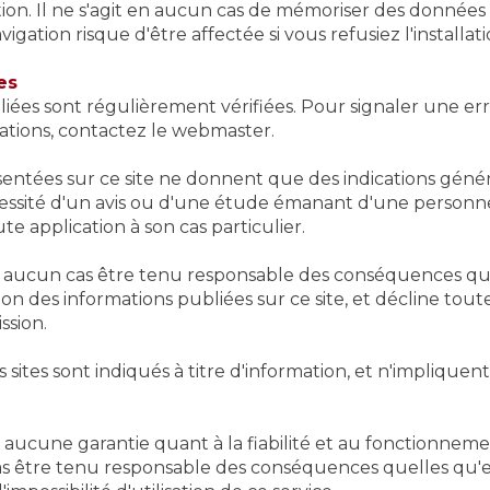
ation. Il ne s'agit en aucun cas de mémoriser des donnée
gation risque d'être affectée si vous refusiez l'installati
es
liées sont régulièrement vérifiées. Pour signaler une e
mations, contactez le webmaster.
sentées sur ce site ne donnent que des indications génér
écessité d'un avis ou d'une étude émanant d'une person
e application à son cas particulier.
 aucun cas être tenu responsable des conséquences quel
tion des informations publiées sur ce site, et décline tout
ssion.
es sites sont indiqués à titre d'information, et n'impliqu
 aucune garantie quant à la fiabilité et au fonctionnemen
 être tenu responsable des conséquences quelles qu'el