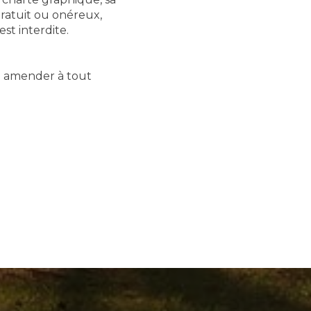
gratuit ou onéreux,
st interdite.
en amender à tout