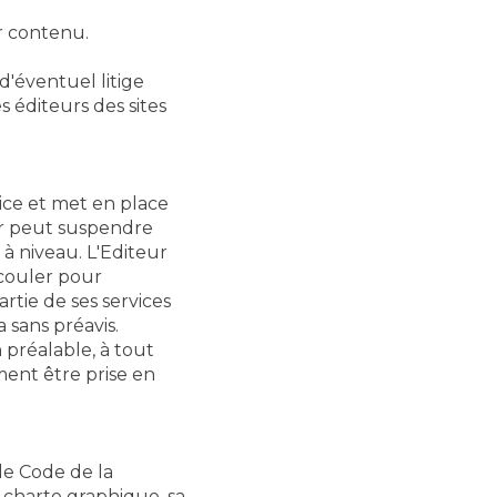
ur contenu.
d'éventuel litige
s éditeurs des sites
vice et met en place
eur peut suspendre
à niveau. L'Editeur
couler pour
rtie de ses services
 sans préavis.
n préalable, à tout
ment être prise en
le Code de la
a charte graphique, sa