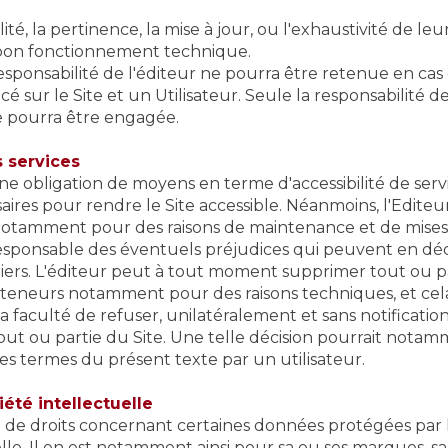
bilité, la pertinence, la mise à jour, ou l'exhaustivité de le
r bon fonctionnement technique.
sponsabilité de l'éditeur ne pourra être retenue en cas 
é sur le Site et un Utilisateur. Seule la responsabilité de
te pourra être engagée.
s services
une obligation de moyens en terme d'accessibilité de ser
saires pour rendre le Site accessible. Néanmoins, l'Edit
, notamment pour des raisons de maintenance et de mises 
responsable des éventuels préjudices qui peuvent en dé
 tiers. L'éditeur peut à tout moment supprimer tout ou pa
 teneurs notamment pour des raisons techniques, et cela
la faculté de refuser, unilatéralement et sans notificatio
 tout ou partie du Site. Une telle décision pourrait notam
es termes du présent texte par un utilisateur.
iété intellectuelle
ire de droits concernant certaines données protégées par 
lle. Il en est notamment ainsi pour sa ou ses marques, s