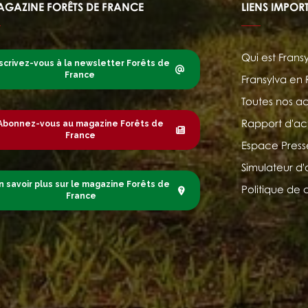
AGAZINE FORÊTS DE FRANCE
LIENS IMPOR
Qui est Frans
scrivez-vous à la newsletter Forêts de
France
Fransylva en
Toutes nos ac
Rapport d'act
Abonnez-vous au magazine Forêts de
France
Espace Press
Simulateur d'
n savoir plus sur le magazine Forêts de
Politique de 
France