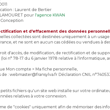
0011
cation : Laurent de Bertier
en LAMOURET pour
l'agence KWAN
 Conception
rectification et d'effacement des données personnel
lles collectées sont destinées uniquement à un usage i
France, et ne sont en aucun cas cédées ou vendues à des 
oit d'accès, de modification, de rectification et de sup
loi n° 78-17 du 6 janvier 1978 relative à l'informatique, a
que Mon compte > Ma fiche personnelle,
 de :
webmaster@fransylva.fr
Déclaration CNIL n°74053
 petits fichiers qu'un site web installe sur votre ordinat
nées relatives à votre connexion.
ystème de "cookies" uniquement afin de mémoriser des inf