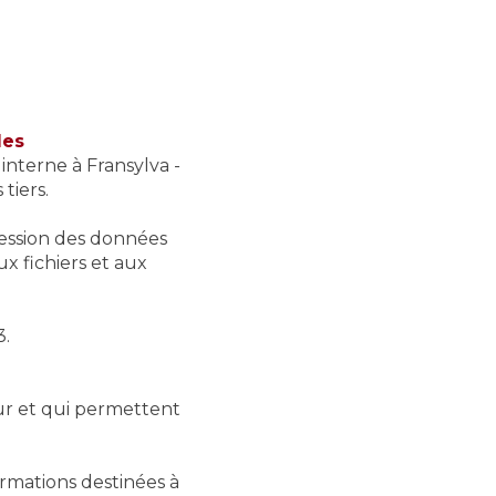
les
nterne à Fransylva -
tiers.
pression des données
ux fichiers et aux
3.
eur et qui permettent
ormations destinées à