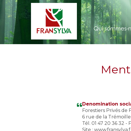
Qui sommes-n
Menti
Denomination socia
Forestiers Privés de 
6 rue de la Trémoill
Tél. 01 47 20 36 32 - 
Site : www.fransylva.f