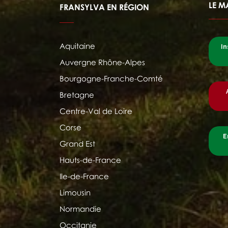
LE M
FRANSYLVA EN RÉGION
Aquitaine
In
Auvergne Rhône-Alpes
Bourgogne-Franche-Comté
Bretagne
Centre-Val de Loire
Corse
E
Grand Est
Hauts-de-France
Ile-de-France
Limousin
Normandie
Occitanie