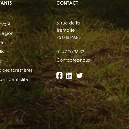
TANTS
CONTACT
6, rue de la
ylva ?
Tremoille
 Région
75 008 PARIS
tualités
ivité
01.47.20.36.32
Contactez-nous
e
aides forestières
confidentialité