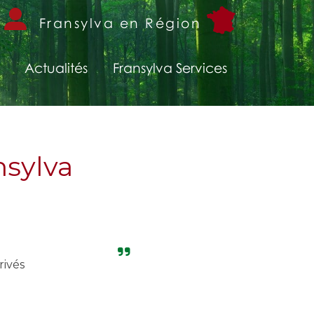
Fransylva en Région
Actualités
Fransylva Services
nsylva
rivés