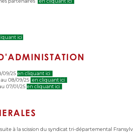
mes partenaires
en cliquant ici
iquant ici
D'ADMINISTATION
8/09/25
en cliquant ici
5 au 08/09/25
en cliquant ici
au 07/01/25
en cliquant ici
NERALES
suite à la scission du syndicat tri-départemental Fransylv