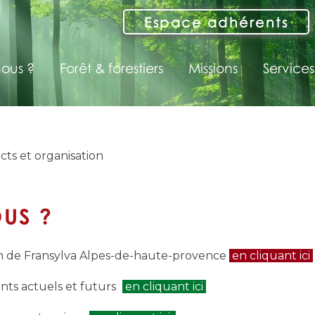
Espace adhérents
ous ?
Forêt & forestiers
Missions
Services
cts et organisation
US ?
on de Fransylva Alpes-de-haute-provence
en cliquant ici
nts actuels et futurs
en cliquant ici