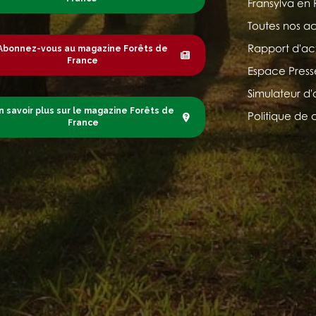
Fransylva en
Toutes nos ac
Rapport d'act
Abonnez-vous au magazine Forêts de
France
Espace Press
Simulateur d'
n savoir plus sur le magazine Forêts de
Politique de 
France