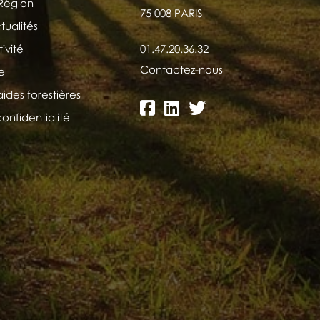
 Région
75 008 PARIS
tualités
ivité
01.47.20.36.32
Contactez-nous
e
aides forestières
confidentialité