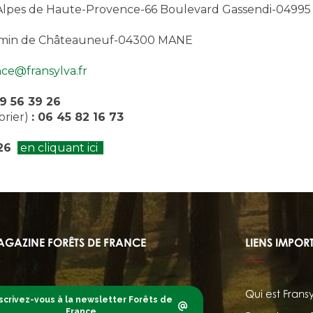
Alpes de Haute-Provence-66 Boulevard Gassendi-0499
emin de Châteauneuf-04300 MANE
ce@fransylva.fr
9 56 39 26
orier)
: 06 45 82 16 73
026
en cliquant ici
AGAZINE FORÊTS DE FRANCE
LIENS IMPOR
Qui est Frans
scrivez-vous à la newsletter Forêts de
France