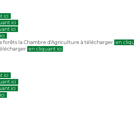
t ici
uant ici
uant ici
ici
ns forêts la Chambre d'Agriculture à télécharger
en cliqu
télécharger
en cliquant ici
t ici
uant ici
uant ici
ici