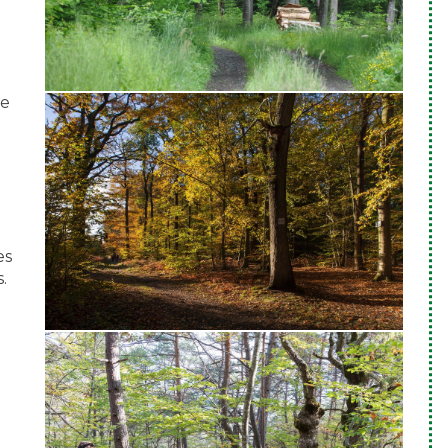
le
es
.