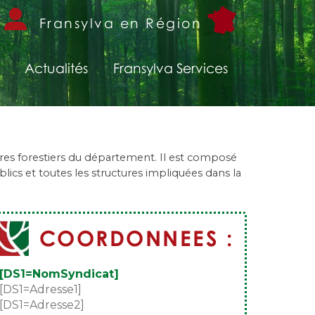
Fransylva en Région
Actualités
Fransylva Services
ires forestiers du département. Il est composé
lics et toutes les structures impliquées dans la
COORDONNEES :
[DS1=NomSyndicat]
[DS1=Adresse1]
[DS1=Adresse2]