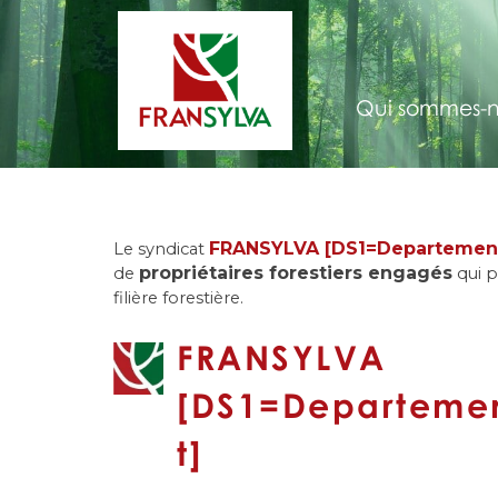
Qui sommes-n
FRANSYLVA [DS1=Departemen
Le syndicat
propriétaires forestiers engagés
de
qui p
filière forestière.
FRANSYLVA
[DS1=Departeme
t]