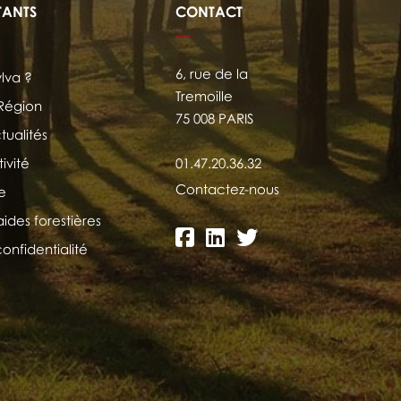
TANTS
CONTACT
6, rue de la
ylva ?
Tremoille
 Région
75 008 PARIS
tualités
ivité
01.47.20.36.32
Contactez-nous
e
aides forestières
confidentialité