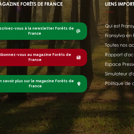
AGAZINE FORÊTS DE FRANCE
LIENS IMPOR
Qui est Frans
scrivez-vous à la newsletter Forêts de
France
Fransylva en
Toutes nos ac
Rapport d'act
Abonnez-vous au magazine Forêts de
France
Espace Press
Simulateur d'
n savoir plus sur le magazine Forêts de
Politique de 
France