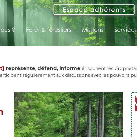
Espace adhérents
ous ?
Forêt & forestiers
Missions
Services
t]
représente
,
défend,
informe
et soutient les propriéta
articipent régulièrement aux discussions avec les pouvoirs pub
n