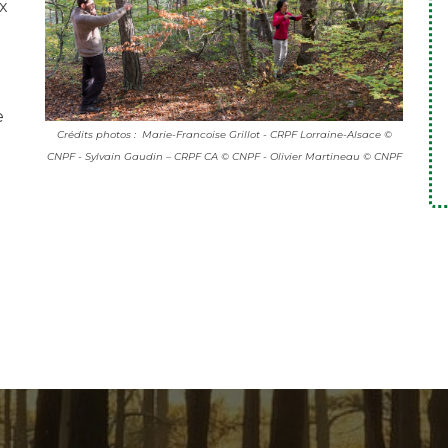
ux
e
Crédits photos : Marie-Francoise Grillot - CRPF Lorraine-Alsace ©
CNPF - Sylvain Gaudin – CRPF CA © CNPF - Olivier Martineau © CNPF