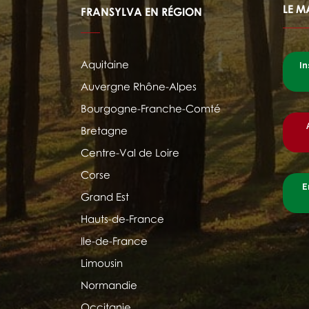
LE M
FRANSYLVA EN RÉGION
Aquitaine
In
Auvergne Rhône-Alpes
Bourgogne-Franche-Comté
Bretagne
Centre-Val de Loire
Corse
E
Grand Est
Hauts-de-France
Ile-de-France
Limousin
Normandie
Occitanie