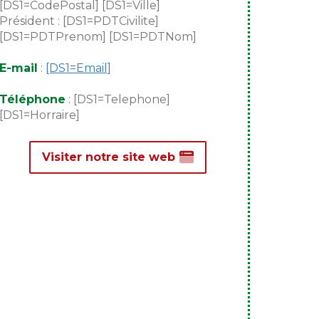
[DS1=CodePostal] [DS1=Ville]
Président : [DS1=PDTCivilite]
[DS1=PDTPrenom] [DS1=PDTNom]
E-mail
:
[DS1=Email]
Téléphone
: [DS1=Telephone]
[DS1=Horraire]
Visiter notre site web