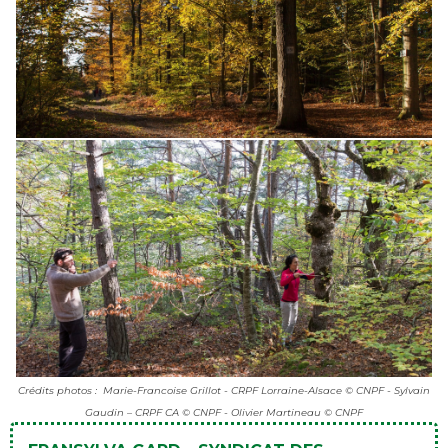
Crédits photos : Marie-Francoise Grillot - CRPF Lorraine-Alsace © CNPF - Sylvain
Gaudin – CRPF CA © CNPF - Olivier Martineau © CNPF