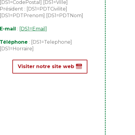
[DS1=CodePostal] [DS1=Ville]
Président : [DS1=PDTCivilite]
[DS1=PDTPrenom] [DS1=PDTNom]
E-mail
:
[DS1=Email]
Téléphone
: [DS1=Telephone]
[DS1=Horraire]
Visiter notre site web