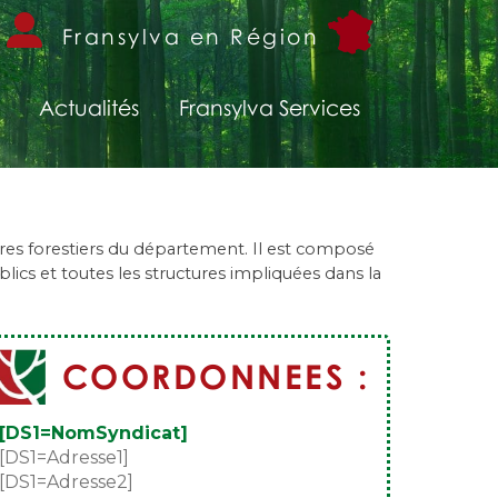
Fransylva en Région
Actualités
Fransylva Services
ires forestiers du département. Il est composé
lics et toutes les structures impliquées dans la
COORDONNEES :
[DS1=NomSyndicat]
[DS1=Adresse1]
[DS1=Adresse2]