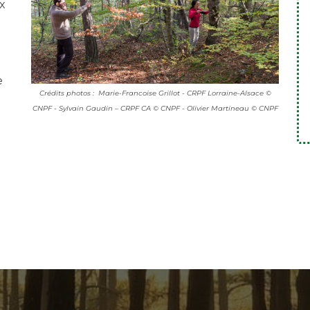
ux
e
Crédits photos : Marie-Francoise Grillot - CRPF Lorraine-Alsace ©
CNPF - Sylvain Gaudin – CRPF CA © CNPF - Olivier Martineau © CNPF