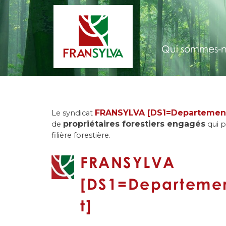
Qui sommes-n
FRANSYLVA [DS1=Departemen
Le syndicat
propriétaires forestiers engagés
de
qui p
filière forestière.
FRANSYLVA
[DS1=Departeme
t]