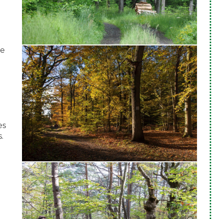
le
es
.