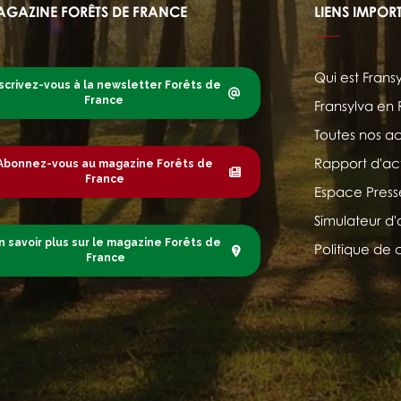
AGAZINE FORÊTS DE FRANCE
LIENS IMPOR
Qui est Frans
scrivez-vous à la newsletter Forêts de
France
Fransylva en
Toutes nos ac
Rapport d'act
Abonnez-vous au magazine Forêts de
France
Espace Press
Simulateur d'
n savoir plus sur le magazine Forêts de
Politique de 
France