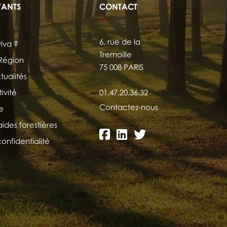
TANTS
CONTACT
6, rue de la
ylva ?
Tremoille
 Région
75 008 PARIS
tualités
ivité
01.47.20.36.32
Contactez-nous
e
aides forestières
confidentialité