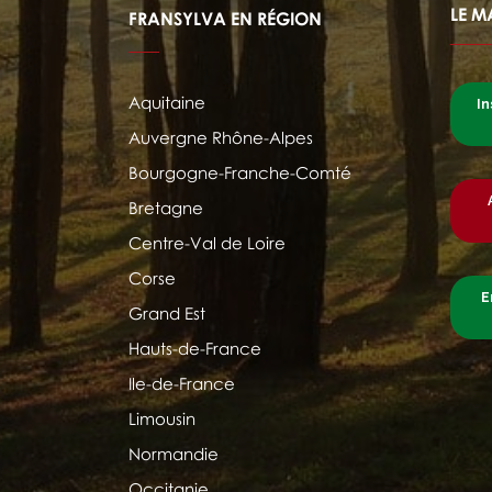
LE M
FRANSYLVA EN RÉGION
Aquitaine
In
Auvergne Rhône-Alpes
Bourgogne-Franche-Comté
Bretagne
Centre-Val de Loire
Corse
E
Grand Est
Hauts-de-France
Ile-de-France
Limousin
Normandie
Occitanie