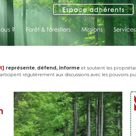
Espace adhérents
ous ?
Forêt & forestiers
Missions
Services
t]
représente
,
défend,
informe
et soutient les propriéta
articipent régulièrement aux discussions avec les pouvoirs pub
n