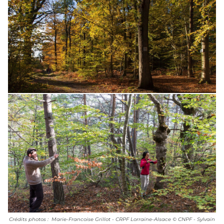
Crédits photos : Marie-Francoise Grillot - CRPF Lorraine-Alsace © CNPF - Sylvain