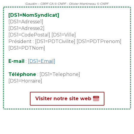
Gaudin – CRPF CA © CNPF - Olivier Martineau © CNPF
[DS1=NomSyndicat]
[DS1=Adresse1]
[DS1=Adresse2]
[DS1=CodePostal] [DS1=Ville]
Président : [DS1=PDTCivilite] [DS1=PDTPrenom]
[DS1=PDTNom]
E-mail
:
[DS1=Email]
Téléphone
: [DS1=Telephone]
[DS1=Horraire]
Visiter notre site web