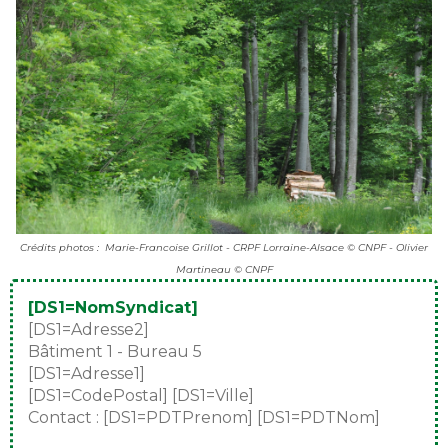
Crédits photos : Marie-Francoise Grillot - CRPF Lorraine-Alsace © CNPF - Olivier
Martineau © CNPF
[DS1=NomSyndicat]
[DS1=Adresse2]
Bâtiment 1 - Bureau 5
[DS1=Adresse1]
[DS1=CodePostal] [DS1=Ville]
Contact : [DS1=PDTPrenom] [DS1=PDTNom]