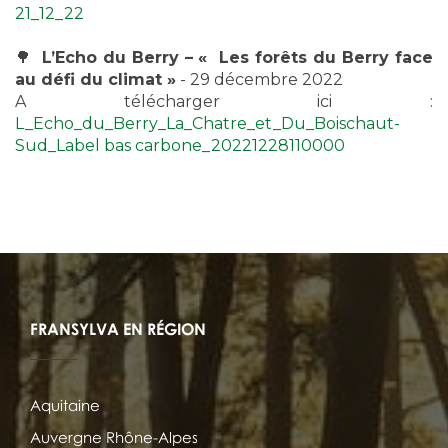
21_12_22
🌳
L’Echo du Berry – « Les forêts du Berry face
au défi du climat »
- 29 décembre 2022
A télécharger ici :
L_Echo_du_Berry_La_Chatre_et_Du_Boischaut-
Sud_Label bas carbone_20221228110000
FRANSYLVA EN RÉGION
Aquitaine
Auvergne Rhône-Alpes