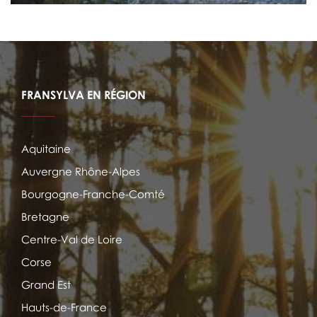
FRANSYLVA EN RÉGION
Aquitaine
Auvergne Rhône-Alpes
Bourgogne-Franche-Comté
Bretagne
Centre-Val de Loire
Corse
Grand Est
Hauts-de-France