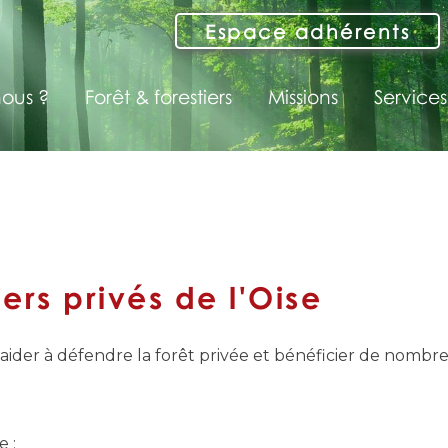
Espace adhérents
ous ?
Forêt & forestiers
Missions
Services
ers privés de l'Oise
r aider à défendre la forêt privée et bénéficier de nombr
e :