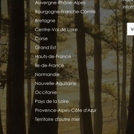
Auvergne-Rhône-Alpes
infor
Bourgogne-Franche-Comté
Bretagne
Centre-Val de Loire
Corse
Grand Est
Hauts-de-France
Ile-de-France
Normandie
Nouvelle-Aquitaine
Occitanie
Pays de la Loire
Provence-Alpes-Côte d'Azur
Territoire d'outre mer