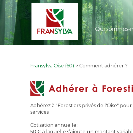
Qui sommes-n
Fransylva Oise (60)
> Comment adhérer ?
Adhérer à Foresti
Adhérez à "Forestiers privés de l'Oise" pou
services.
Cotisation annuelle :
50 € à laquelle s’ajoute un montant variabl