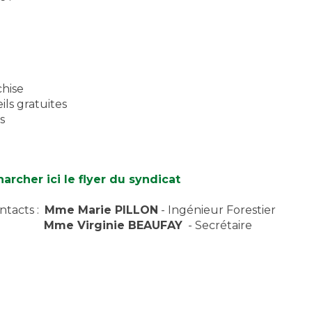
chise
eils gratuites
s
archer ici le flyer du syndicat
ntacts :
Mme Marie PILLON
- Ingénieur Forestier
Mme Virginie BEAUFAY
- Secrétaire