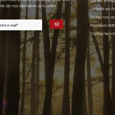
Qui est Frans
mé de nos dernières actualités
La forêt en 
Toutes nos ac
Pourquoi adh
Contactez-n