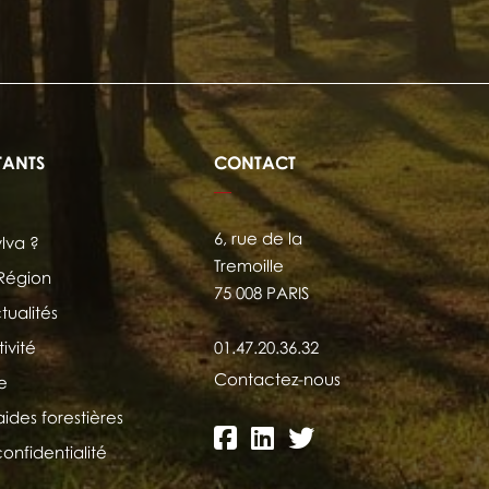
TANTS
CONTACT
6, rue de la
ylva ?
Tremoille
 Région
75 008 PARIS
tualités
ivité
01.47.20.36.32
Contactez-nous
e
aides forestières
confidentialité