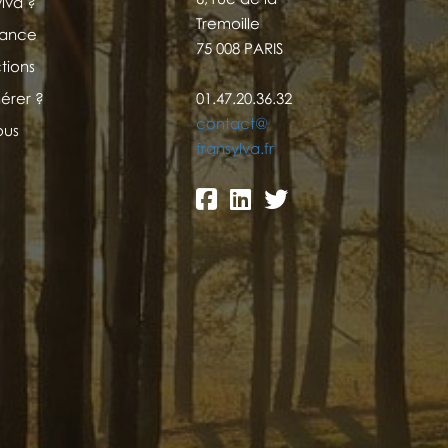
ylva ?
Tremoille
France
75 008 PARIS
tions
érer ?
01.47.20.36.32
contact@
ous
fransylva.fr