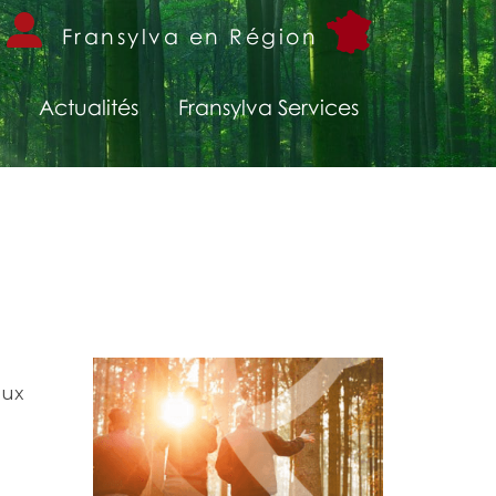
Fransylva en Région
Actualités
Fransylva Services
eux