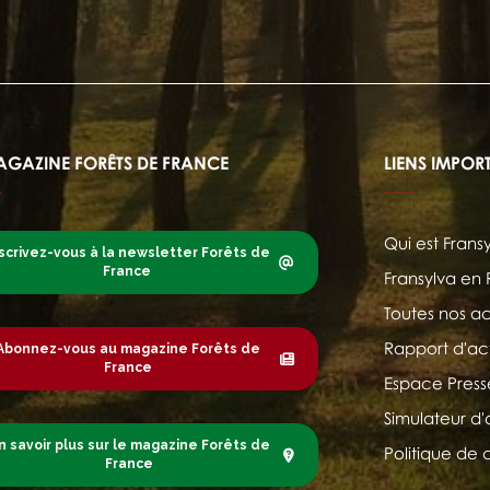
AGAZINE FORÊTS DE FRANCE
LIENS IMPOR
Qui est Frans
scrivez-vous à la newsletter Forêts de
France
Fransylva en
Toutes nos ac
Rapport d'act
Abonnez-vous au magazine Forêts de
France
Espace Press
Simulateur d'
n savoir plus sur le magazine Forêts de
Politique de 
France