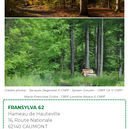
Crédits photos : Jacques Degenève © CNPF - Sylvain Gaudin – CRPF CA © CNPF -
Marie-Francoise Grillot - CRPF Lorraine-Alsace © CNPF
FRANSYLVA 62
Hameau de Hauteville
16, Route Nationale
62140 CAUMONT