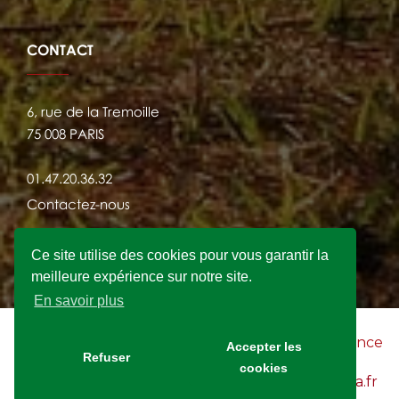
CONTACT
6, rue de la Tremoille
75 008 PARIS
01.47.20.36.32
Contactez-nous
Ce site utilise des cookies pour vous garantir la
meilleure expérience sur notre site.
En savoir plus
2021 © FRANSYLVA - Site Internet crée par
l'agence
Accepter les
Refuser
KWAN
cookies
Mentions légales du site Internet www.fransylva.fr