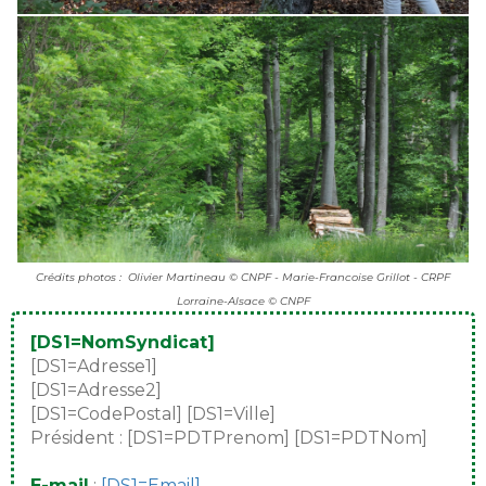
Crédits photos : Olivier Martineau © CNPF - Marie-Francoise Grillot - CRPF
Lorraine-Alsace © CNPF
[DS1=NomSyndicat]
[DS1=Adresse1]
[DS1=Adresse2]
[DS1=CodePostal] [DS1=Ville]
Président : [DS1=PDTPrenom] [DS1=PDTNom]
E-mail
:
[DS1=Email]