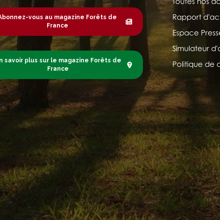
Toutes nos ac
Rapport d'act
Abonnez-vous au magazine Forêts de
France
Espace Press
Simulateur d'
n savoir plus sur le magazine Forêts de
Politique de 
France