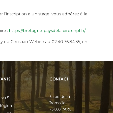
r l’inscription à un stage, vous adhérez à la
ire :
https://bretagne-paysdelaloire.cnpf.fr/
y ou Christian Weben au 02.40.76.84.35, en
TANTS
CONTACT
6, rue de la
ylva ?
Tremoille
 Région
75 008 PARIS