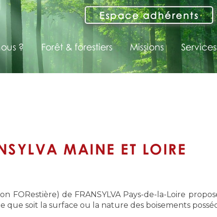
Espace adhérents
ous ?
Forêt & forestiers
Missions
Services
SYLVA MAINE ET LOIRE
on FORestière) de FRANSYLVA Pays-de-la-Loire propos
elle que soit la surface ou la nature des boisements possé