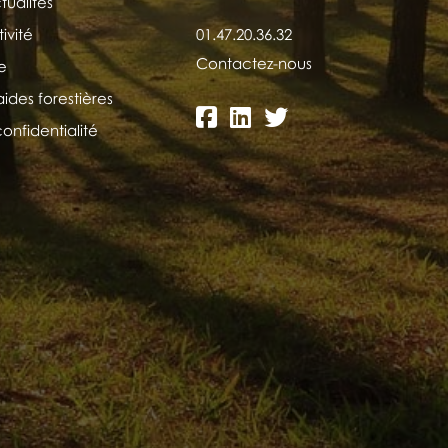
tualités
ivité
01.47.20.36.32
Contactez-nous
e
aides forestières
confidentialité