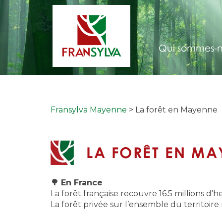
Qui sommes-n
Fransylva Mayenne
> La forêt en Mayenne
LA FORÊT EN M
🌳 En France
La forêt française recouvre 16.5 millions d'hec
La forêt privée sur l’ensemble du territoire 