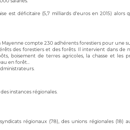
000 salariés.
 est déficitaire (5,7 milliards d'euros en 2015) alors
e la Mayenne compte 230 adhérents forestiers pour une su
térêts des forestiers et des forêts. Il intervient dans 
ts, boisement de terres agricoles, la chasse et les pr
u en forêt...
administrateurs.
des instances régionales.
yndicats régionaux (78), des unions régionales (18) a