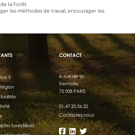
 de la Forêt.
ager les méthodes de travail, encourager les
TANTS
CONTACT
6, rue de la
ylva ?
Tremoille
 Région
75 008 PARIS
tualités
ivité
01.47.20.36.32
Contactez-nous
e
aides forestières