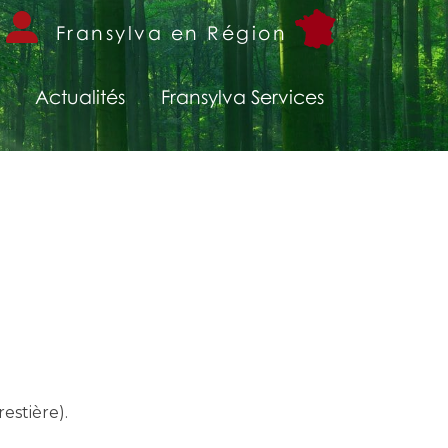
Fransylva en Région
Actualités
Fransylva Services
estière).