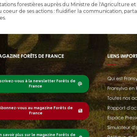
ntations forestières auprès du Ministre de l'Agriculture et
oeur de ses actions : fluidifier la communication, part
es.
AGAZINE FORÊTS DE FRANCE
LIENS IMPOR
Qui est Frans
scrivez-vous à la newsletter Forêts de
France
Fransylva en
Toutes nos ac
Rapport d'act
Abonnez-vous au magazine Forêts de
France
Espace Press
Simulateur d'
n savoir plus sur le magazine Forêts de