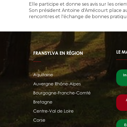
Elle participe et donne ses avis sur les orie
Son président Antoine d'Amécourt place au c
rencontres et l'échange de bonnes pratiqu
LE M
FRANSYLVA EN RÉGION
Aquitaine
In
Auvergne Rhône-Alpes
Bourgogne-Franche-Comté
Bretagne
Centre-Val de Loire
Corse
E