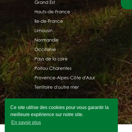
Grand Est
Hauts-de-France
Ile-de-France
Limousin
Normandie
Occitanie
Pays de la Loire
Poitou Charentes
Provence-Alpes-Côte d'Azur
Territoire d'outre mer
Ce site utilise des cookies pour vous garantir la
meilleure expérience sur notre site.
En savoir plus