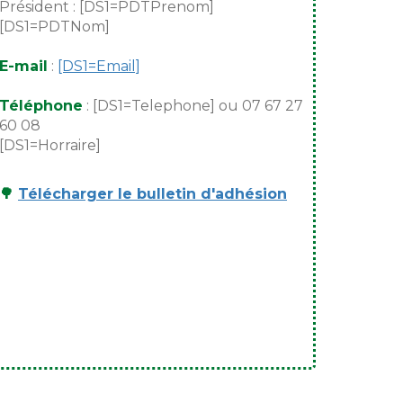
Président : [DS1=PDTPrenom]
[DS1=PDTNom]
E-mail
:
[DS1=Email]
Téléphone
: [DS1=Telephone] ou 07 67 27
60 08
[DS1=Horraire]
🌳
Télécharger le bulletin d'adhésion