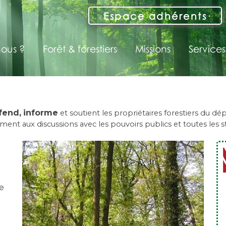
Espace adhérents
ous ?
Forêt & forestiers
Missions
Services
fend,
informe
et soutient les propriétaires forestiers du 
ment aux discussions avec les pouvoirs publics et toutes les str
e