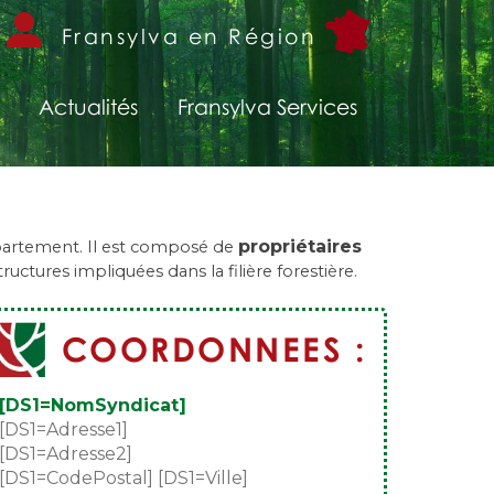
Fransylva en Région
Actualités
Fransylva Services
propriétaires
département. Il est composé de
uctures impliquées dans la filière forestière.
COORDONNEES :
[DS1=NomSyndicat]
[DS1=Adresse1]
[DS1=Adresse2]
[DS1=CodePostal] [DS1=Ville]