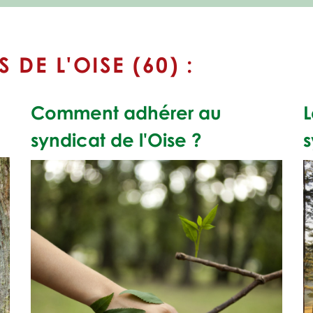
S DE L'OISE (60) :
Comment adhérer au
L
syndicat de l'Oise ?
s