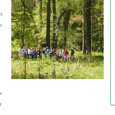
ut
et
i
t