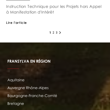
Instruction Technique pour les Projets hors Appel
à Manifestation d'Intérêt
Lire l'article
1
2
3
FRANSYLVA EN RÉGION
Aquitaine
Auvergne Rhône-Alpes
Bourgogne-Franche-Comté
Bretagne