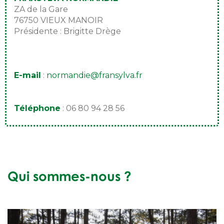
ZA de la Gare
76750 VIEUX MANOIR
Présidente : Brigitte Drège
DS1=Adresse1][DS1=Adresse2][DS1=CodePostal]
[DS1=Ville]Président : [DS1=PDTPrenom]
[DS1=PDTNom]
E-mail
:
normandie@fransylva.fr
[DS1=Email]
Téléphone
:
06 80 94 28 56
[DS1=Telephone]
[DS1=Horraire]
Qui sommes-nous ?
x