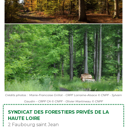
Crédits photos : Marie-Francoise Grillot - CRPF Lorraine-Alsace © CNPF - Sylvain
Gaudin – CRPF CA © CNPF - Olivier Martineau © CNPF
SYNDICAT DES FORESTIERS PRIVÉS DE LA
HAUTE LOIRE
2 Faubourg saint Jean