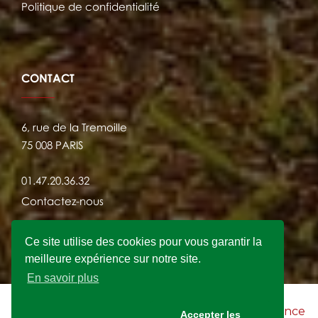
Politique de confidentialité
CONTACT
6, rue de la Tremoille
75 008 PARIS
01.47.20.36.32
Contactez-nous
Ce site utilise des cookies pour vous garantir la
meilleure expérience sur notre site.
En savoir plus
2021 © FRANSYLVA - Site Internet crée par
l'agence
Accepter les